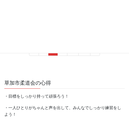
2024年10月20日
越谷市民体育祭柔道大会に参加しました。 陸先生も久しぶり大会
出場！みんな頑張りました。 小１男子 ゆうとく3位 小２男子
ひょうま4位 小２女子 まな準優勝 小６男子 かなた3位 成人35
歳以下 陸先生 準優勝
投
固
固
固
固
«
1
2
3
…
26
»
稿
定
定
定
定
ペ
ペ
ペ
ペ
の
ー
ー
ー
ー
ペ
ジ
ジ
ジ
ジ
ー
草加市柔道会の心得
ジ
・目標をしっかり持って頑張ろう！
送
り
・一人ひとりがちゃんと声を出して、みんなでしっかり練習をし
よう！