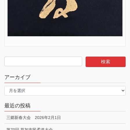
アーカイブ
ア
ー
カ
イ
最近の投稿
ブ
三郷新春大会 2026年2月1日
第70回 草加市民柔道大会