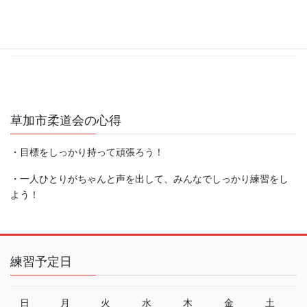
カテゴリ:
練習日
草加市柔道会の心得
・目標をしっかり持って頑張ろう！
・一人ひとりがちゃんと声を出して、みんなでしっかり練習をし
よう！
練習予定日
日
月
火
水
木
金
土