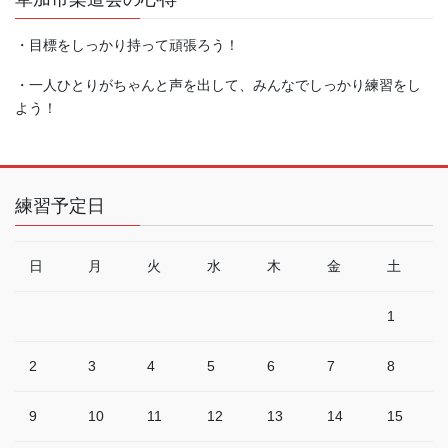
・目標をしっかり持って頑張ろう！
・一人ひとりがちゃんと声を出して、みんなでしっかり練習をし
よう！
練習予定日
日
月
火
水
木
金
土
1
2
3
4
5
6
7
8
9
10
11
12
13
14
15