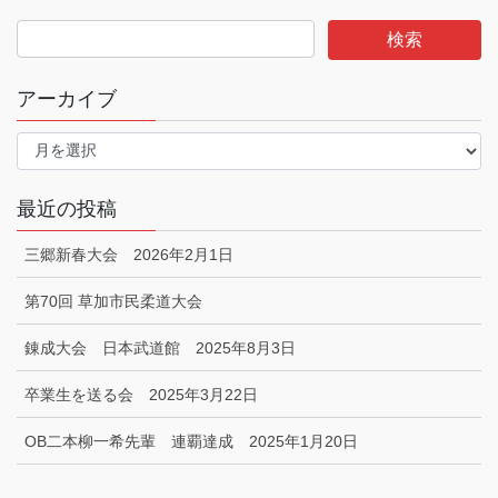
アーカイブ
ア
ー
カ
イ
最近の投稿
ブ
三郷新春大会 2026年2月1日
第70回 草加市民柔道大会
錬成大会 日本武道館 2025年8月3日
卒業生を送る会 2025年3月22日
OB二本柳一希先輩 連覇達成 2025年1月20日