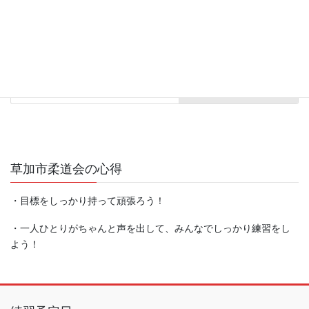
2026年4月20日
スポーツ健康都市記念体育館
次の記事
練習日 エネクルスポーツアリ
ーナ
2026年5月28日
草加市柔道会の心得
・目標をしっかり持って頑張ろう！
・一人ひとりがちゃんと声を出して、みんなでしっかり練習をし
よう！